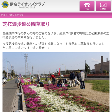
伊奈ライ
伊奈ライオンズクラブ
芝桜遊歩道公園草取り
金融機関３行の多くの方のご協力を頂き、総員２0数名で町制記念公園東側の芝
桜遊歩道の草刈りを行いました。
今後芝桜遊歩道の北側への拡張も視野に入っており熱心に草取りを行いまし
た。羊山に追いつけ、追い越せ！」