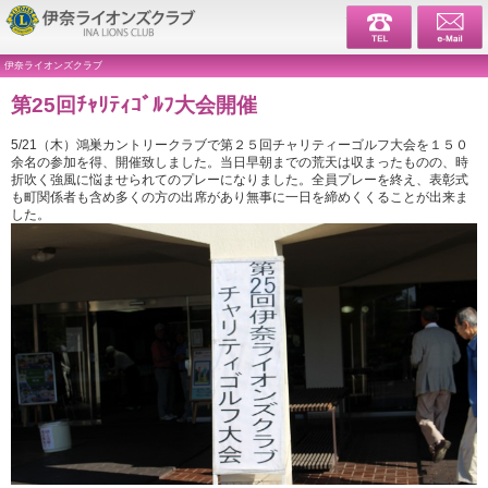
伊奈ライ
伊奈ライオンズクラブ
第25回ﾁｬﾘﾃｨｺﾞﾙﾌ大会開催
5/21（木）鴻巣カントリークラブで第２５回チャリティーゴルフ大会を１５０
余名の参加を得、開催致しました。当日早朝までの荒天は収まったものの、時
折吹く強風に悩ませられてのプレーになりました。全員プレーを終え、表彰式
も町関係者も含め多くの方の出席があり無事に一日を締めくくることが出来ま
した。