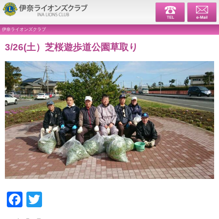
伊奈ライ
伊奈ライオンズクラブ
3/26(土）芝桜遊歩道公園草取り
Facebook
Twitter