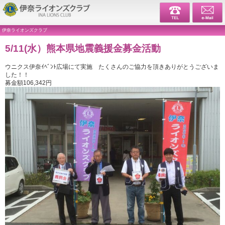
伊奈ライ
伊奈ライオンズクラブ
5/11(水）熊本県地震義援金募金活動
ウニクス伊奈ｲﾍﾞﾝﾄ広場にて実施 たくさんのご協力を頂きありがとうございま
した！！
募金額106,342円