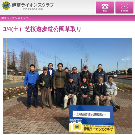
伊奈ライ
伊奈ライオンズクラブ
3/4(土）芝桜遊歩道公園草取り