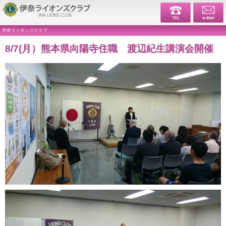
伊奈ライ
伊奈ライオンズクラブ
8/7(月）熊本県向陽寺住職 渡辺紀生講演会開催