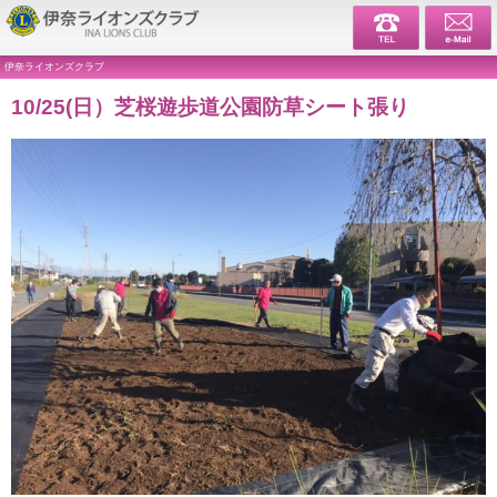
伊奈ライ
伊奈ライオンズクラブ
10/25(日）芝桜遊歩道公園防草シート張り