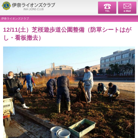
伊奈ライ
伊奈ライオンズクラブ
12/11(土）芝桜遊歩道公園整備（防草シートはが
し・看板撤去）