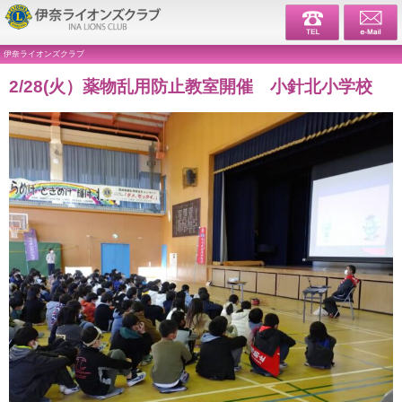
伊奈ライ
伊奈ライオンズクラブ
2/28(火）薬物乱用防止教室開催 小針北小学校