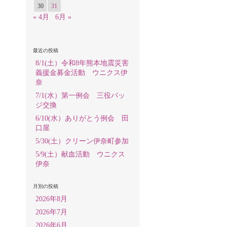
30
31
« 4月
6月 »
最近の投稿
8/1(土）令和8年熊本地震災害
義援金募金活動 ウニクス伊
奈
7/1(水）第一例会 三役バッ
ジ交換
6/10(水）ありがとう例会 田
口屋
5/30(土）クリーン伊奈町参加
5/9(土）献血活動 ウニクス
伊奈
月別の投稿
2026年8月
2026年7月
2026年6月