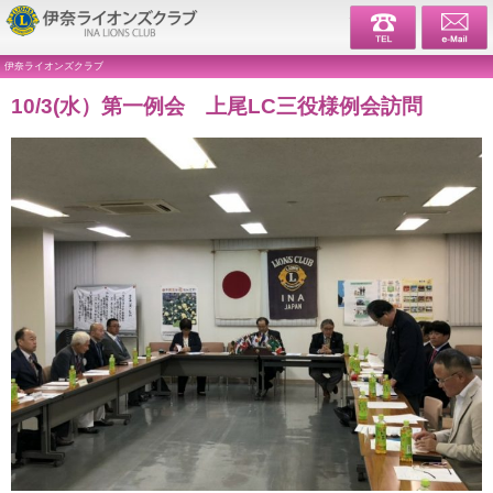
伊奈ライ
伊奈ライオンズクラブ
10/3(水）第一例会 上尾LC三役様例会訪問