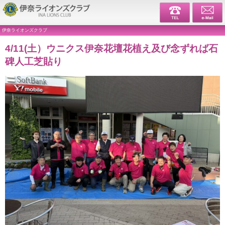
伊奈ライ
伊奈ライオンズクラブ
4/11(土）ウニクス伊奈花壇花植え及び念ずれば石
碑人工芝貼り