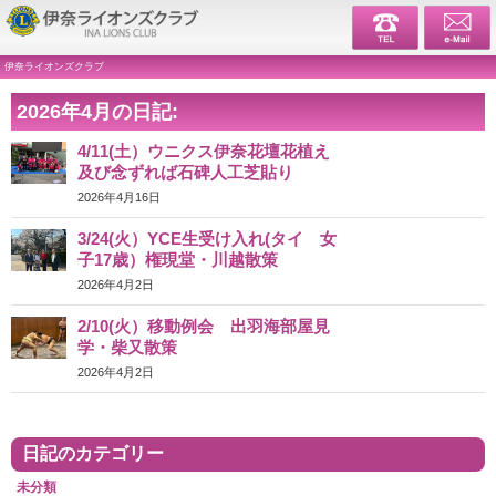
伊奈ライ
伊奈ライオンズクラブ
2026年4月の日記:
4/11(土）ウニクス伊奈花壇花植え
及び念ずれば石碑人工芝貼り
2026年4月16日
3/24(火）YCE生受け入れ(タイ 女
子17歳）権現堂・川越散策
2026年4月2日
2/10(火）移動例会 出羽海部屋見
学・柴又散策
2026年4月2日
日記のカテゴリー
未分類