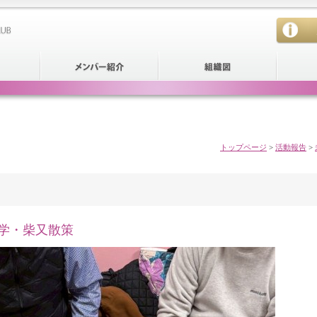
トップページ
>
活動報告
>
見学・柴又散策