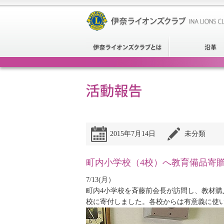
2015年7月14日
未分類
町内小学校（4校）へ教育備品寄
7/13(月）
町内4小学校を斉藤前会長が訪問し、教材
校に寄付しました。各校からは有意義に使