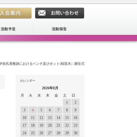
木）伊奈氏屋敷跡におけるベンチ及びポット(桜苗木）贈呈式
カレンダー
2026年8月
月
火
水
木
金
土
日
1
2
3
4
5
6
7
8
9
10
11
12
13
14
15
16
17
18
19
20
21
22
23
24
25
26
27
28
29
30