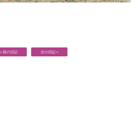
« 前の日記
次の日記 »