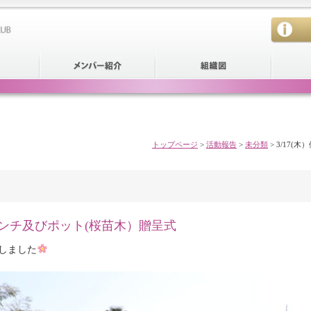
トップページ
>
活動報告
>
未分類
>
3/17(
ベンチ及びポット(桜苗木）贈呈式
しました