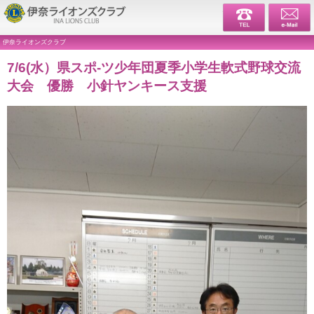
伊奈ライ
伊奈ライオンズクラブ
7/6(水）県スポ-ツ少年団夏季小学生軟式野球交流
大会 優勝 小針ヤンキース支援