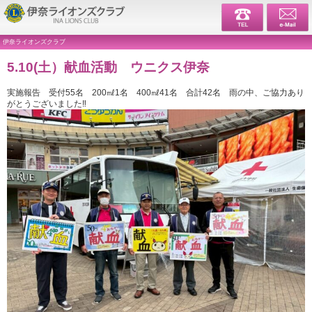
伊奈ライ
伊奈ライオンズクラブ
5.10(土）献血活動 ウニクス伊奈
実施報告 受付55名 200㎖1名 400㎖41名 合計42名 雨の中、ご協力あり
がとうございました‼