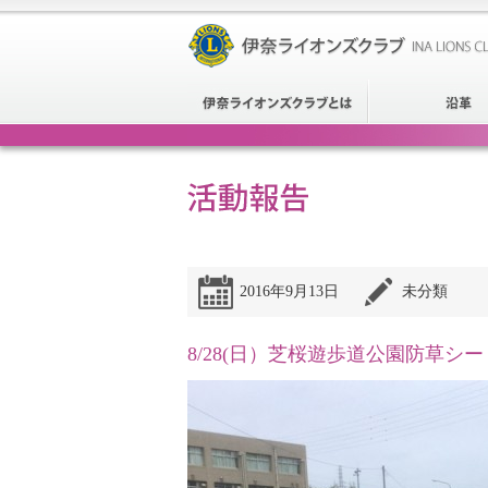
2016年9月13日
未分類
8/28(日）芝桜遊歩道公園防草シ